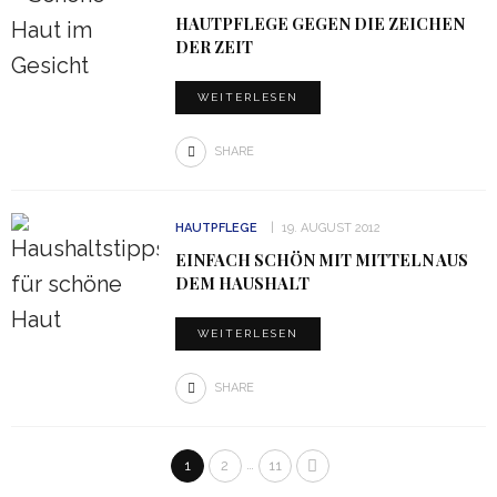
HAUTPFLEGE GEGEN DIE ZEICHEN
DER ZEIT
WEITERLESEN
SHARE
HAUTPFLEGE
19. AUGUST 2012
EINFACH SCHÖN MIT MITTELN AUS
DEM HAUSHALT
WEITERLESEN
SHARE
…
1
2
11