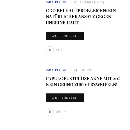
HAUTPFLEGE
17. DEZEMBER 2024
CBD BEI HAUTPROBLEMEN: EIN
NATÜRLICHER ANSATZ GEGEN
UNREINE HAUT
WEITERLESEN
SHARE
HAUTPFLEGE
14. JUNI 2024
PAPULOPUSTULÖSE AKNE MIT 20?
KEIN GRUND ZUM VERZWEIFELN!
WEITERLESEN
SHARE