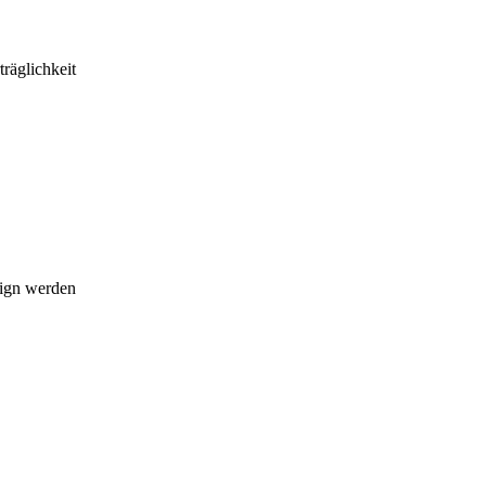
räglichkeit
sign werden