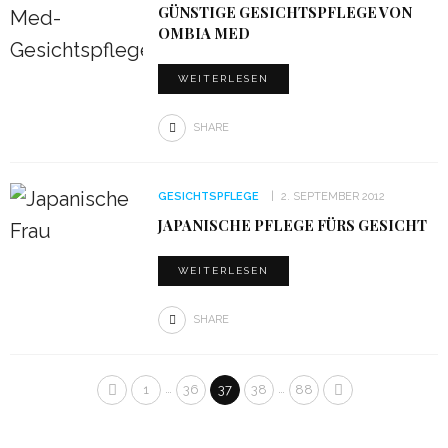
GÜNSTIGE GESICHTSPFLEGE VON
OMBIA MED
WEITERLESEN
SHARE
GESICHTSPFLEGE
2. SEPTEMBER 2012
JAPANISCHE PFLEGE FÜRS GESICHT
WEITERLESEN
SHARE
…
…
1
36
37
38
88