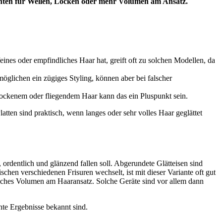
anten für Wellen, Locken oder mehr Volumen am Ansatz.
eines oder empfindliches Haar hat, greift oft zu solchen Modellen, da
rmöglichen ein zügiges Styling, können aber bei falscher
rockenem oder fliegendem Haar kann das ein Pluspunkt sein.
atten sind praktisch, wenn langes oder sehr volles Haar geglättet
 ordentlich und glänzend fallen soll. Abgerundete Glätteisen sind
schen verschiedenen Frisuren wechselt, ist mit dieser Variante oft gut
zliches Volumen am Haaransatz. Solche Geräte sind vor allem dann
nte Ergebnisse bekannt sind.