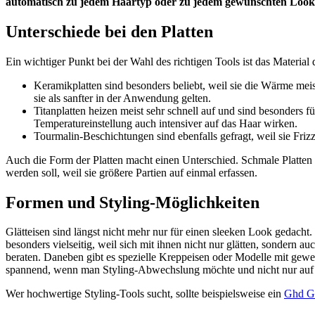
automatisch zu jedem Haartyp oder zu jedem gewünschten Look.
Unterschiede bei den Platten
Ein wichtiger Punkt bei der Wahl des richtigen Tools ist das Material d
Keramikplatten sind besonders beliebt, weil sie die Wärme meist
sie als sanfter in der Anwendung gelten.
Titanplatten heizen meist sehr schnell auf und sind besonders f
Temperatureinstellung auch intensiver auf das Haar wirken.
Tourmalin-Beschichtungen sind ebenfalls gefragt, weil sie Fr
Auch die Form der Platten macht einen Unterschied. Schmale Platten ei
werden soll, weil sie größere Partien auf einmal erfassen.
Formen und Styling-Möglichkeiten
Glätteisen sind längst nicht mehr nur für einen sleeken Look gedacht.
besonders vielseitig, weil sich mit ihnen nicht nur glätten, sondern 
beraten. Daneben gibt es spezielle Kreppeisen oder Modelle mit gewel
spannend, wenn man Styling-Abwechslung möchte und nicht nur auf ei
Wer hochwertige Styling-Tools sucht, sollte beispielsweise ein
Ghd Gl