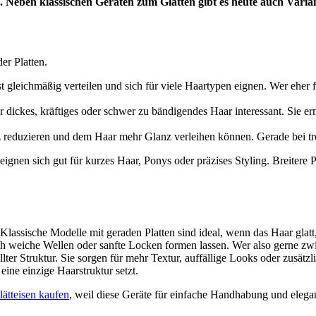
 Neben klassischen Geräten zum Glätten gibt es heute auch Vari
er Platten.
 gleichmäßig verteilen und sich für viele Haartypen eignen. Wer eher f
ür dickes, kräftiges oder schwer zu bändigendes Haar interessant. Sie e
izz reduzieren und dem Haar mehr Glanz verleihen können. Gerade bei t
gnen sich gut für kurzes Haar, Ponys oder präzises Styling. Breitere Pl
 Klassische Modelle mit geraden Platten sind ideal, wenn das Haar glatt,
auch weiche Wellen oder sanfte Locken formen lassen. Wer also gerne zwi
lter Struktur. Sie sorgen für mehr Textur, auffällige Looks oder zusät
ne einzige Haarstruktur setzt.
ätteisen kaufen
, weil diese Geräte für einfache Handhabung und elega