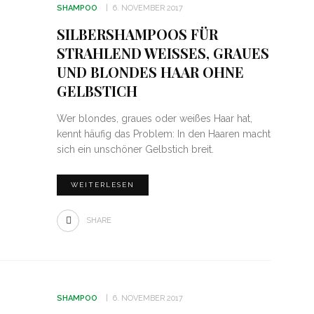
SHAMPOO
6. NOVEMBER 2017
SILBERSHAMPOOS FÜR
STRAHLEND WEISSES, GRAUES U
ND BLONDES HAAR OHNE G
ELBSTICH
Wer blondes, graues oder weißes Haar hat,
kennt häufig das Problem: In den Haaren macht
sich ein unschöner Gelbstich breit.
WEITERLESEN
SHARE
SHAMPOO
6. NOVEMBER 2017