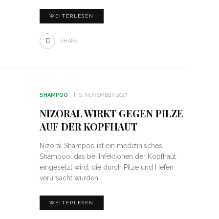
WEITERLESEN
SHARE
SHAMPOO
6. NOVEMBER 2017
NIZORAL WIRKT GEGEN PILZE
AUF DER KOPFHAUT
Nizoral Shampoo ist ein medizinisches
Shampoo, das bei Infektionen der Kopfhaut
eingesetzt wird, die durch Pilze und Hefen
verursacht wurden.
WEITERLESEN