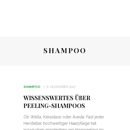
SHAMPOO
SHAMPOO
6. NOVEMBER 2017
WISSENSWERTES ÜBER
PEELING-SHAMPOOS
Ob Wella, Kérastase oder Aveda: Fast jeder
Hersteller hochwertiger Haarpflege hat
inzwischen mindestens ein Haarpeeling im