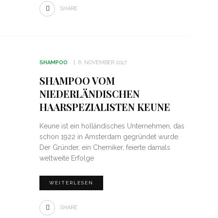
SHARE
SHAMPOO
6. NOVEMBER 2017
SHAMPOO VOM
NIEDERLÄNDISCHEN
HAARSPEZIALISTEN KEUNE
Keune ist ein holländisches Unternehmen, das
schon 1922 in Amsterdam gegründet wurde.
Der Gründer, ein Chemiker, feierte damals
weltweite Erfolge
WEITERLESEN
SHARE