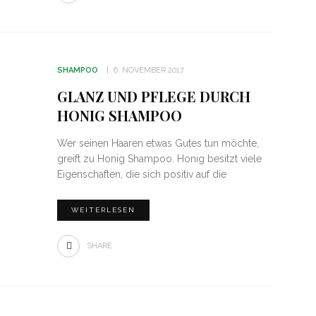
SHAMPOO
6. NOVEMBER 2017
GLANZ UND PFLEGE DURCH
HONIG SHAMPOO
Wer seinen Haaren etwas Gutes tun möchte,
greift zu Honig Shampoo. Honig besitzt viele
Eigenschaften, die sich positiv auf die
WEITERLESEN
SHARE