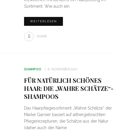
Sortiment. Wie auch ein
WEITERLESEN
SHARE
SHAMPOO
6. NOVEMBER 2017
FÜR NATÜRLICH SCHÖNES
HAAR: DIE „WAHRE SCHÄTZE“-
SHAMPOOS
Das Haarpflegesortiment „Wahre Schätze“ der
Marke Garnier basiert auf althergebrachten
Pflegerezepturen, die Schätze aus der Natur
(daher auch der Name