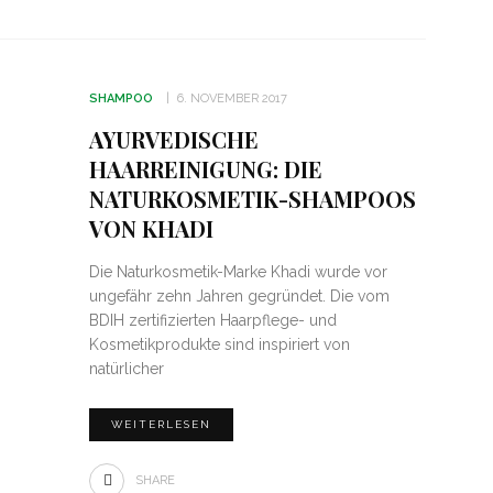
SHAMPOO
6. NOVEMBER 2017
AYURVEDISCHE
HAARREINIGUNG: DIE
NATURKOSMETIK-SHAMPOOS
VON KHADI
Die Naturkosmetik-Marke Khadi wurde vor
ungefähr zehn Jahren gegründet. Die vom
BDIH zertifizierten Haarpflege- und
Kosmetikprodukte sind inspiriert von
natürlicher
WEITERLESEN
SHARE